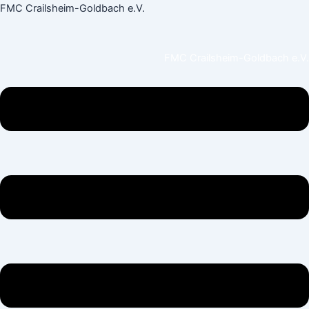
Suchen
Zum
Menü
FMC Crailsheim-Goldbach e.V.
nach:
Inhalt
springen
FMC Crailsheim-Goldbach e.V.