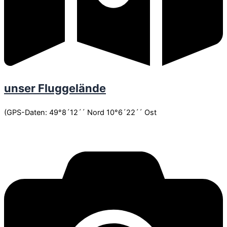
unser Fluggelände
(GPS-Daten: 49°8´12´´ Nord 10°6´22´´ Ost